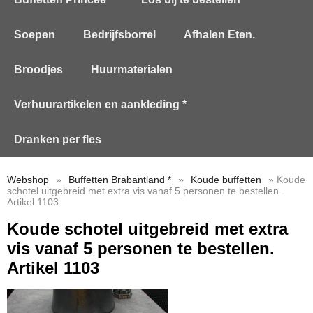
Soepen
Bedrijfsborrel
Afhalen Eten.
Broodjes
Huurmaterialen
Verhuurartikelen en aankleding *
Dranken per fles
Webshop
»
Buffetten Brabantland *
»
Koude buffetten
» Koude
schotel uitgebreid met extra vis vanaf 5 personen te bestellen.
Artikel 1103
Koude schotel uitgebreid met extra
vis vanaf 5 personen te bestellen.
Artikel 1103