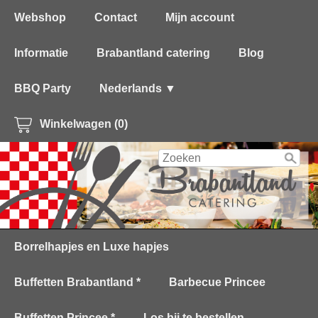
Webshop
Contact
Mijn account
Informatie
Brabantland catering
Blog
BBQ Party
Nederlands ▼
Winkelwagen (0)
Borrelhapjes en Luxe hapjes
Buffetten Brabantland *
Barbecue Princee
Buffetten Princee *
Los bij te bestellen