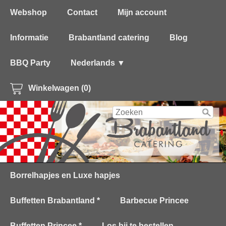
Webshop
Contact
Mijn account
Informatie
Brabantland catering
Blog
BBQ Party
Nederlands ▼
Winkelwagen (0)
Borrelhapjes en Luxe hapjes
Buffetten Brabantland *
Barbecue Princee
Buffetten Princee *
Los bij te bestellen