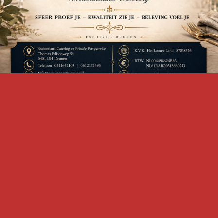
Vul vrijblijvend het
Contactformulier
in, en wij nemen zo snel
mogelijk contact op met u!
Let op, al onze prijzen zijn inclusief b.t.w.
Tussentijdse prijsverhogingen voorbehouden