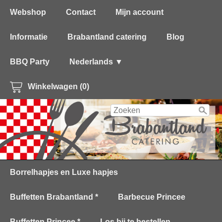
Webshop
Contact
Mijn account
Informatie
Brabantland catering
Blog
BBQ Party
Nederlands ▼
Winkelwagen (0)
Borrelhapjes en Luxe hapjes
Buffetten Brabantland *
Barbecue Princee
Buffetten Princee *
Los bij te bestellen