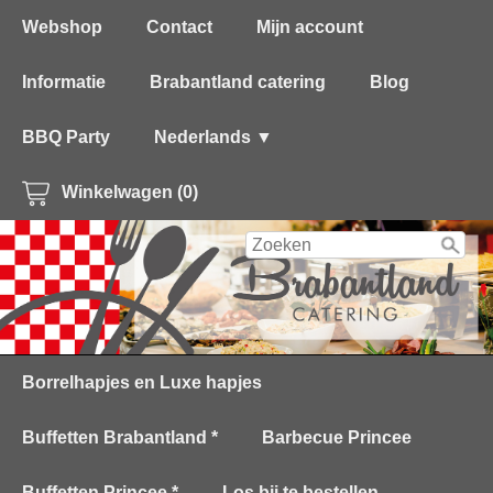
Webshop
Contact
Mijn account
Informatie
Brabantland catering
Blog
BBQ Party
Nederlands ▼
Winkelwagen (0)
Borrelhapjes en Luxe hapjes
Buffetten Brabantland *
Barbecue Princee
Buffetten Princee *
Los bij te bestellen