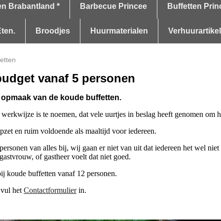
en Brabantland *
Barbecue Princee
Buffetten Prin
ten.
Broodjes
Huurmaterialen
Verhuurartike
etten
budget vanaf 5 personen
e opmaak van de koude buffetten.
werkwijze is te noemen, dat vele uurtjes in beslag heeft genomen om het
opzet en ruim voldoende als maaltijd voor iedereen.
rsonen van alles bij, wij gaan er niet van uit dat iedereen het wel niet z
gastvrouw, of gastheer voelt dat niet goed.
ij koude buffetten vanaf 12 personen.
 vul het
Contactformulier
in.